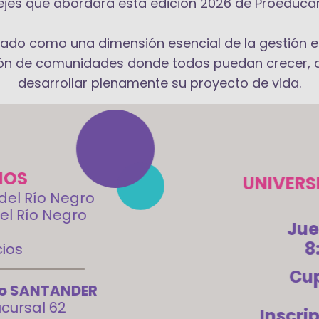
ejes que abordará esta edición 2026 de Proeducar
dado como una dimensión esencial de la gestión e
ión de comunidades donde todos puedan crecer, 
desarrollar plenamente su proyecto de vida.
IOS
UNIVERS
 del Río Negro
del Río Negro
Jue
8
ios
Cup
co SANTANDER
ucursal 62
Inscri