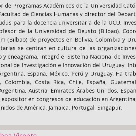
or de Programas Académicos de la Universidad Catól
 Facultad de Ciencias Humanas y director del Depa
Ludus para la docencia universitaria de la UCU. Inv
ofesor de la Universidad de Deusto (Bilbao). Coor
 (Bilbao) de proyectos en Bolivia, Colombia y Urug
itarias se centran en cultura de las organizaciones
o y eneagrama. Integró el Sistema Nacional de Inve
onal de Investigación e Innovación del Uruguay. Inte
Argentina, España, México, Perú y Uruguay. Ha tra
ia, Colombia, Costa Rica, Chile, España, Guatem
Argentina, Austria, Emiratos Árabes Uni-dos, Espa
expositor en congresos de educación en Argentina, 
nidos de América, Jamaica, Portugal, Singapur.
chea Vicente