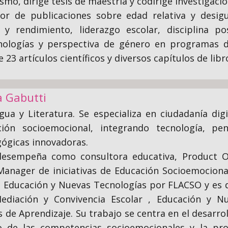
ismo, dirige tesis de maestría y codirige investigaci
or de publicaciones sobre edad relativa y desig
 y rendimiento, liderazgo escolar, disciplina po
nologías y perspectiva de género en programas 
 23 artículos científicos y diversos capítulos de li
a Gabutti
ua y Literatura. Se especializa en ciudadanía digi
ción socioemocional, integrando tecnología, pe
ógicas innovadoras.
desempeña como consultora educativa, Product O
 Manager de iniciativas de Educación Socioemociona
en Educación y Nuevas Tecnologías por FLACSO y es
Mediación y Convivencia Escolar , Educación y N
s de Aprendizaje. Su trabajo se centra en el desarro
to de las competencias socioemocionales y la pr