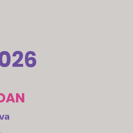
026
DAN
iva