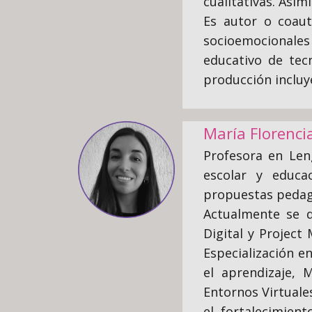
cualitativas. Asim
Es autor o coaut
socioemocionales
educativo de tec
producción incluye
María Florenci
Profesora en Leng
escolar y educa
propuestas pedag
Actualmente se 
Digital y Project
Especialización 
el aprendizaje, 
Entornos Virtuale
el fortalecimien